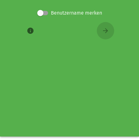
Benutzername merken
info
arrow_forward